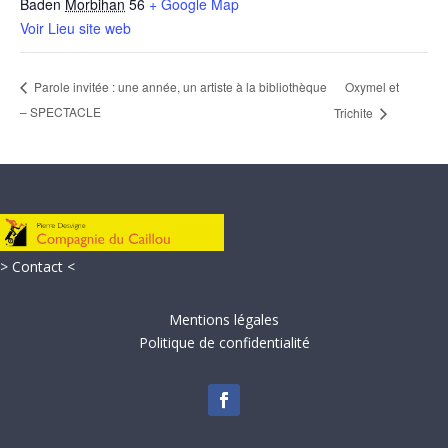
Baden
Morbihan
56
+ Google Map
Voir Lieu site web
Oxymel et
Parole invitée : une année, un artiste à la bibliothèque
– SPECTACLE
Trichite
> Contact <
Mentions légales
Politique de confidentialité