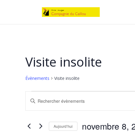
Visite insolite
Évènements
Visite insolite
Évènements
Recherche
Saisir
mot-
for
et
clé.
novembre 8, 
novembre
navigation
Aujourd’hui
Rechercher